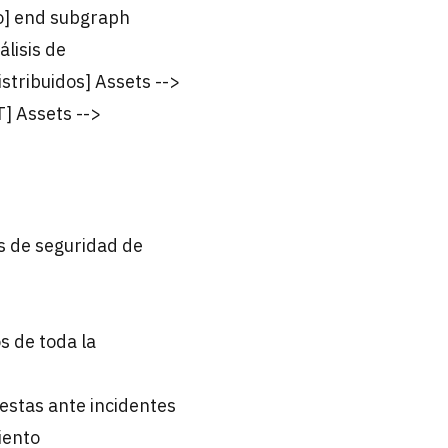
do] end subgraph
lisis de
stribuidos] Assets -->
] Assets -->
os de seguridad de
os de toda la
estas ante incidentes
iento