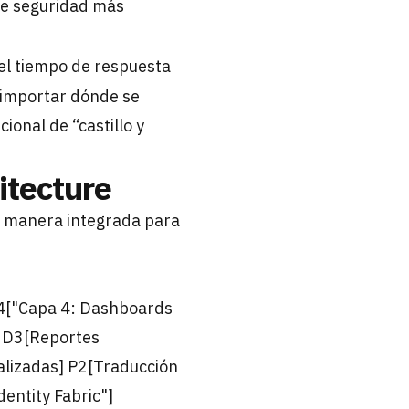
de seguridad más
el tiempo de respuesta
n importar dónde se
onal de “castillo y
itecture
e manera integrada para
4["Capa 4: Dashboards
] D3[Reportes
ralizadas] P2[Traducción
entity Fabric"]