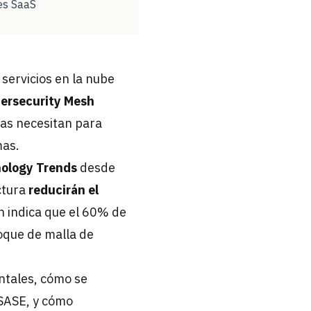
es SaaS
 servicios en la nube
ersecurity Mesh
as necesitan para
mas.
nology Trends
desde
ctura
reducirán el
n indica que el 60% de
oque de malla de
ntales, cómo se
 SASE, y cómo