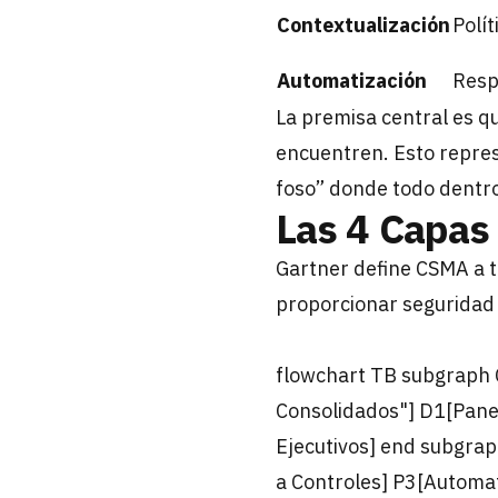
Contextualización
Polí
Automatización
Resp
La premisa central es qu
encuentren. Esto repres
foso” donde todo dentro
Las 4 Capas
Gartner define CSMA a 
proporcionar seguridad 
flowchart TB subgraph 
Consolidados"] D1[Panel
Ejecutivos] end subgrap
a Controles] P3[Automat