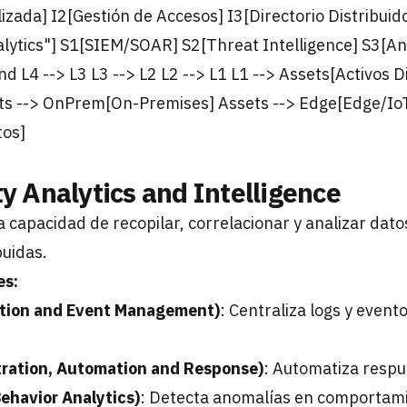
izada] I2[Gestión de Accesos] I3[Directorio Distribui
alytics"] S1[SIEM/SOAR] S2[Threat Intelligence] S3[Aná
L4 --> L3 L3 --> L2 L2 --> L1 L1 --> Assets[Activos Di
ets --> OnPrem[On-Premises] Assets --> Edge[Edge/IoT
os]
ty Analytics and Intelligence
 capacidad de recopilar, correlacionar y analizar dat
buidas.
es:
ation and Event Management)
: Centraliza logs y event
ration, Automation and Response)
: Automatiza respu
ehavior Analytics)
: Detecta anomalías en comportam