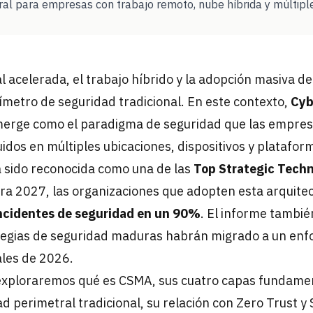
ural para empresas con trabajo remoto, nube híbrida y múltipl
l acelerada, el trabajo híbrido y la adopción masiva de
metro de seguridad tradicional. En este contexto,
Cyb
erge como el paradigma de seguridad que las empres
uidos en múltiples ubicaciones, dispositivos y platafor
 sido reconocida como una de las
Top Strategic Tech
ra 2027, las organizaciones que adopten esta arquite
incidentes de seguridad en un 90%
. El informe tambié
tegias de seguridad maduras habrán migrado a un enf
ales de 2026.
 exploraremos qué es CSMA, sus cuatro capas fundame
ad perimetral tradicional, su relación con Zero Trust y