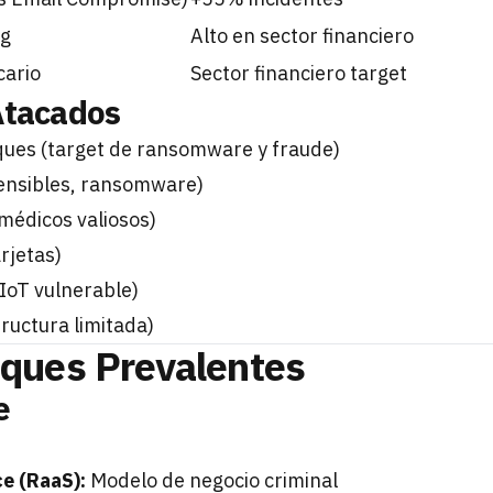
ng
Alto en sector financiero
ario
Sector financiero target
Atacados
ues (target de ransomware y fraude)
ensibles, ransomware)
médicos valiosos)
rjetas)
oT vulnerable)
ructura limitada)
aques Prevalentes
e
e (RaaS):
Modelo de negocio criminal