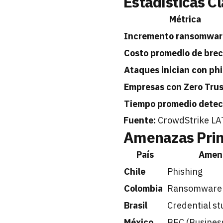
Estadísticas C
Métrica
Incremento ransomwar
Costo promedio de bre
Ataques inician con ph
Empresas con Zero Trus
Tiempo promedio detec
Fuente:
CrowdStrike LA
Amenazas Princ
País
Amena
Chile
Phishing
Colombia
Ransomware
Brasil
Credential st
México
BEC (Busines