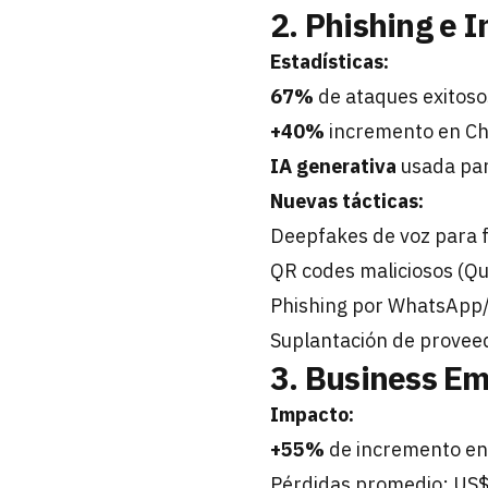
2. Phishing e I
Estadísticas:
67%
de ataques exitosos
+40%
incremento en Ch
IA generativa
usada par
Nuevas tácticas:
Deepfakes de voz para 
QR codes maliciosos (Qu
Phishing por WhatsApp
Suplantación de proveed
3. Business E
Impacto:
+55%
de incremento en
Pérdidas promedio: US$