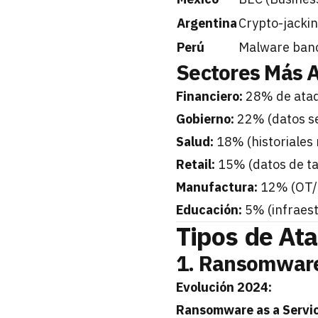
Argentina
Crypto-jacki
Perú
Malware banc
Sectores Más 
Financiero:
28% de ataq
Gobierno:
22% (datos s
Salud:
18% (historiales 
Retail:
15% (datos de ta
Manufactura:
12% (OT/I
Educación:
5% (infraest
Tipos de At
1. Ransomwar
Evolución 2024:
Ransomware as a Servic