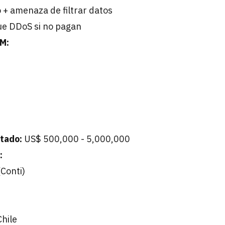
 + amenaza de filtrar datos
ue DDoS si no pagan
M:
itado:
US$ 500,000 - 5,000,000
:
Conti)
Chile