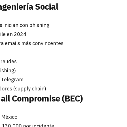
ngeniería Social
 inician con phishing
ile en 2024
a emails más convincentes
fraudes
ishing)
/Telegram
ores (supply chain)
mail Compromise (BEC)
 México
 130,000 por incidente