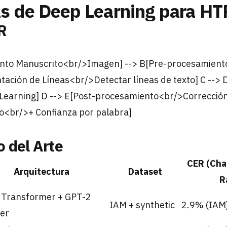
as de Deep Learning para HT
R
to Manuscrito<br/>Imagen] --> B[Pre-procesamiento
ación de Líneas<br/>Detectar líneas de texto] C -->
arning] D --> E[Post-procesamiento<br/>Corrección 
ado<br/>+ Confianza por palabra]
 del Arte
CER (Char
Arquitectura
Dataset
R
n Transformer + GPT-2
IAM + synthetic
2.9% (IAM
er