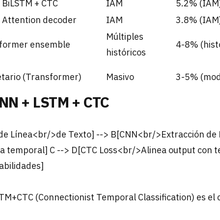
 BiLSTM + CTC
IAM
5.2% (IAM
 Attention decoder
IAM
3.8% (IAM
Múltiples
former ensemble
4-8% (hist
históricos
etario (Transformer)
Masivo
3-5% (mod
CNN + LSTM + CTC
de Línea<br/>de Texto] --> B[CNN<br/>Extracción de F
temporal] C --> D[CTC Loss<br/>Alinea output con te
bilidades]
M+CTC (Connectionist Temporal Classification) es el c