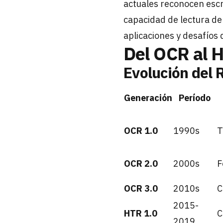
actuales reconocen escr
capacidad de lectura de
aplicaciones y desafíos
Del OCR al 
Evolución del 
Generación
Período
OCR 1.0
1990s
T
OCR 2.0
2000s
F
OCR 3.0
2010s
C
2015-
HTR 1.0
C
2019