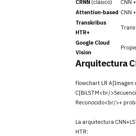
CRNN
(clásico)
CNN +
Attention-based
CNN +
Transkribus
Trans
HTR+
Google Cloud
Propi
Vision
Arquitectura 
flowchart LR A[Imagen 
C[BiLSTM<br/>Secuencia 
Reconocido<br/>+ proba
La arquitectura CNN+LST
HTR: