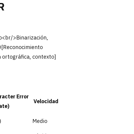
R
<br/>Binarización,
 D[Reconocimiento
ortográfica, contexto]
acter Error
Velocidad
ate)
)
Medio