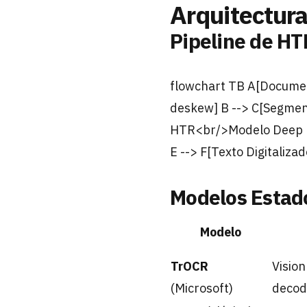
Arquitectur
Pipeline de HT
flowchart TB A[Documen
deskew] B --> C[Segment
HTR<br/>Modelo Deep Le
E --> F[Texto Digitaliz
Modelos Estado
Modelo
TrOCR
Visio
(Microsoft)
decod