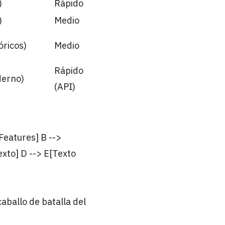
)
Rápido
)
Medio
óricos)
Medio
Rápido
erno)
(API)
eatures] B -->
xto] D --> E[Texto
aballo de batalla del