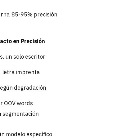
erna
85-95% precisión
acto en Precisión
. un solo escritor
 letra imprenta
egún degradación
r OOV words
n segmentación
in modelo específico