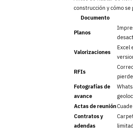
construcción y cómo se 
Documento
Impres
Planos
desact
Excel 
Valorizaciones
versio
Correo
RFIs
pierd
Fotografías de
WhatsA
avance
geoloc
Actas de reunión
Cuader
Contratos y
Carpet
adendas
limita