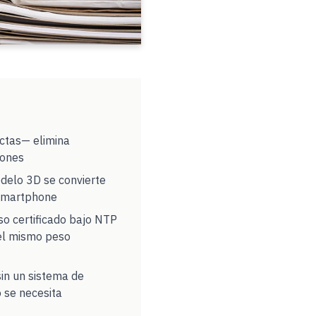
actas— elimina
iones
odelo 3D se convierte
 smartphone
eso certificado bajo NTP
 el mismo peso
in un sistema de
 se necesita