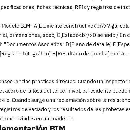
ecificaciones, fichas técnicas, RFIs y registros de inst
"Modelo BIM" A[Elemento constructivo<br/>Viga, col
al, dimensiones, spec] C[Estado<br/>Diseñado / En c
 "Documentos Asociados" D[Plano de detalle] E[Especi
Registro fotográfico] H[Resultado de prueba] end A -->
consecuencias prácticas directas. Cuando un inspecto
del acero de la losa del tercer nivel, el residente pued
odelo. Cuando surge una reclamación sobre la resistenc
registros de vaciado y los resultados de las probetas 
no extraviados en un cuaderno.
plementación BIM