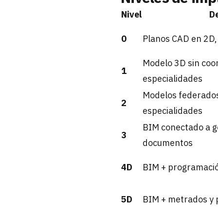
Nivel
De
0
Planos CAD en 2D, 
Modelo 3D sin coo
1
especialidades
Modelos federados
2
especialidades
BIM conectado a g
3
documentos
4D
BIM + programació
5D
BIM + metrados y 