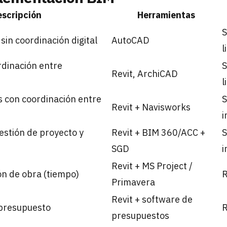
scripción
Herramientas
S
sin coordinación digital
AutoCAD
l
rdinación entre
S
Revit, ArchiCAD
l
 con coordinación entre
S
Revit + Navisworks
i
estión de proyecto y
Revit + BIM 360/ACC +
S
SGD
i
Revit + MS Project /
n de obra (tiempo)
R
Primavera
Revit + software de
presupuesto
R
presupuestos