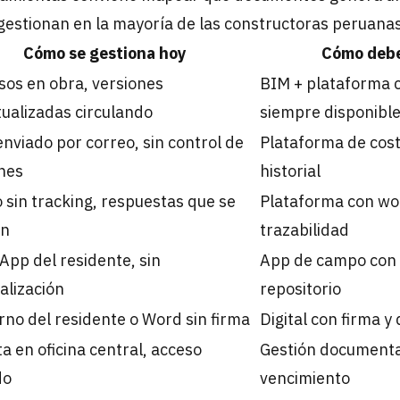
gestionan en la mayoría de las constructoras peruanas
Cómo se gestiona hoy
Cómo debe
os en obra, versiones
BIM + plataforma c
ualizadas circulando
siempre disponibl
enviado por correo, sin control de
Plataforma de co
nes
historial
 sin tracking, respuestas que se
Plataforma con wor
en
trazabilidad
pp del residente, sin
App de campo con 
alización
repositorio
no del residente o Word sin firma
Digital con firma y
a en oficina central, acceso
Gestión documenta
do
vencimiento