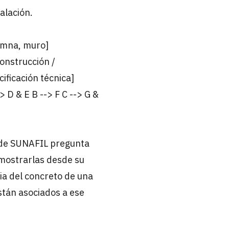
alación.
umna, muro]
onstrucción /
ficación técnica]
 D & E B --> F C --> G &
r de SUNAFIL pregunta
e mostrarlas desde su
ia del concreto de una
están asociados a ese