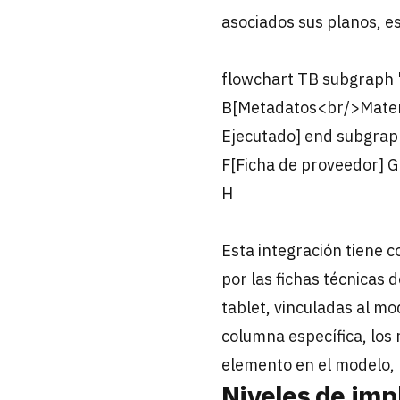
asociados sus planos, esp
flowchart TB subgraph 
B[Metadatos<br/>Materi
Ejecutado] end subgraph
F[Ficha de proveedor] G[
H
Esta integración tiene 
por las fichas técnicas 
tablet, vinculadas al m
columna específica, los 
elemento en el modelo, 
Niveles de im