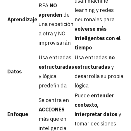
usan machine
RPA
NO
learning y redes
aprenden
de
Aprendizaje
neuronales para
una repetición
volverse más
a otra y NO
inteligentes con el
improvisarán
tiempo
Usa entradas
Usa entradas
no
estructuradas
estructuradas
y
Datos
y lógica
desarrolla su propia
predefinida
lógica
Puede
entender
Se centra en
contexto,
ACCIONES
Enfoque
interpretar datos
y
más que en
tomar decisiones
inteligencia