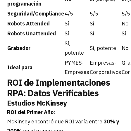
programación
Seguridad/Compliance
4/5
5/5
5/5
Robots Attended
Sí
Sí
No
Robots Unattended
Sí
Sí
Sí
Sí,
Grabador
Sí, potente
No
potente
PYMES-
Empresas-
Gra
Ideal para
Empresas
Corporativos
Cor
ROI de Implementaciones
RPA: Datos Verificables
Estudios McKinsey
ROI del Primer Año:
McKinsey encontró que ROI varía entre
30% y
200%
en el primer año