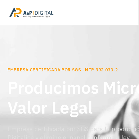
CAPTURA DE DATOS
OCR / ICR de Alt
Extraemos automáticamente los datos de sus
de 99% de precisión.