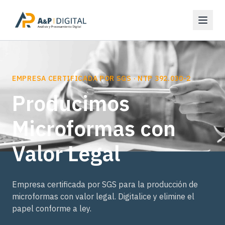
CAPTURA DE DATOS
OCR / ICR de Alta
Precisión
Extraemos automáticamente los datos de sus
documentos y formularios con más de 99% de
precisión.