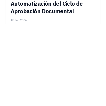
Automatización del Ciclo de
Aprobación Documental
18 Jun 2026
ANTERIOR
SIGUIENTE
OCR vs ICR: Diferencias Clave y Cuándo Usar Cad...
Email Marketing: Mailchimp, Brevo y Mejores Prá...