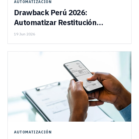
AUTOMATIZACIÓN
Drawback Perú 2026:
Automatizar Restitución
Aduanera
19 Jun 2026
AUTOMATIZACIÓN