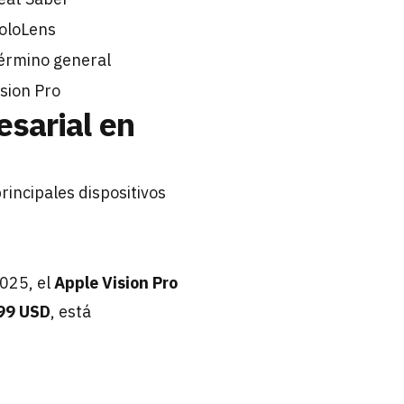
oloLens
érmino general
ision Pro
sarial en
incipales dispositivos
025, el
Apple Vision Pro
99 USD
, está