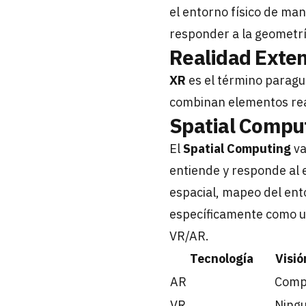
el entorno físico de ma
responder a la geometrí
Realidad Exten
XR
es el término paragu
combinan elementos real
Spatial Compu
El
Spatial Computing
va
entiende y responde al 
espacial, mapeo del ento
específicamente como u
VR/AR.
Tecnología
Visió
AR
Comp
VR
Ning