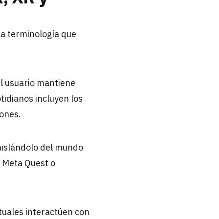
la terminología que
l usuario mantiene
tidianos incluyen los
ones.
aislándolo del mundo
s Meta Quest o
tuales interactúen con