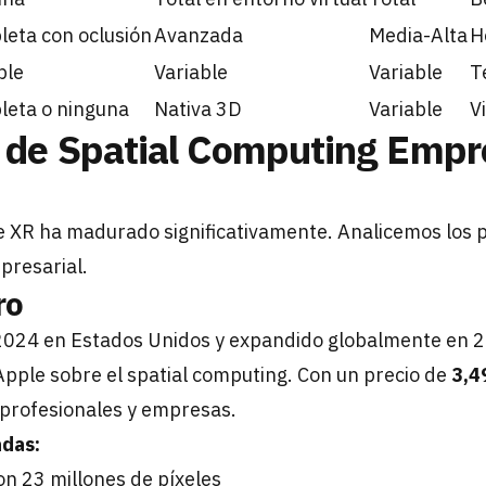
eta con oclusión
Avanzada
Media-Alta
H
ble
Variable
Variable
T
eta o ninguna
Nativa 3D
Variable
V
 de Spatial Computing Empre
XR ha madurado significativamente. Analicemos los pr
presarial.
ro
2024 en Estados Unidos y expandido globalmente en 2
Apple sobre el spatial computing. Con un precio de
3,4
 profesionales y empresas.
adas:
n 23 millones de píxeles