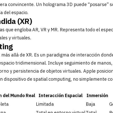
nera convincente. Un holograma 3D puede “posarse” s
a del espacio.
dida (XR)
as que engloba AR, VR y MR. Representa todo el espec
es y virtuales.
ting
 más allá de XR. Es un paradigma de interacción dond
espacio tridimensional. Incluye seguimiento de manos
rno y persistencia de objetos virtuales. Apple posicion
n dispositivo de spatial computing, no simplemente c
n del Mundo Real
Interacción Espacial
Inmersión
leta
Limitada
Baja
G
una
Total en entorno virtual
Total
B