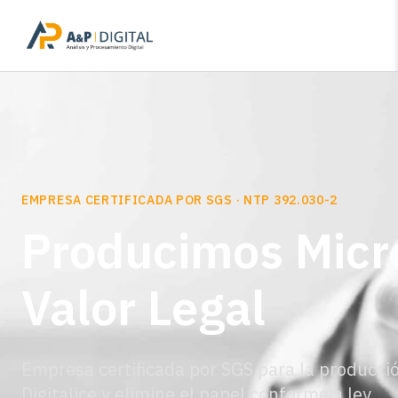
EMPRESA CERTIFICADA POR SGS · NTP 392.030-2
Producimos Micr
Valor Legal
Empresa certificada por SGS para la producció
Digitalice y elimine el papel conforme a ley.