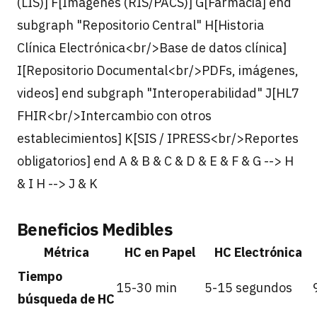
(LIS)] F[Imágenes (RIS/PACS)] G[Farmacia] end
subgraph "Repositorio Central" H[Historia
Clínica Electrónica<br/>Base de datos clínica]
I[Repositorio Documental<br/>PDFs, imágenes,
videos] end subgraph "Interoperabilidad" J[HL7
FHIR<br/>Intercambio con otros
establecimientos] K[SIS / IPRESS<br/>Reportes
obligatorios] end A & B & C & D & E & F & G --> H
& I H --> J & K
Beneficios Medibles
Métrica
HC en Papel
HC Electrónica
Tiempo
15-30 min
5-15 segundos
búsqueda de HC