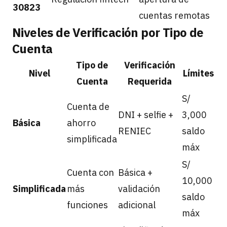
30823
cuentas remotas
Niveles de Verificación por Tipo de
Cuenta
Tipo de
Verificación
Nivel
Límites
Cuenta
Requerida
S/
Cuenta de
DNI + selfie +
3,000
Básica
ahorro
RENIEC
saldo
simplificada
máx
S/
Cuenta con
Básica +
10,000
Simplificada
más
validación
saldo
funciones
adicional
máx