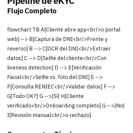
Pipeline de eKYC
Flujo Completo
flowchart TB A[Cliente abre app<br/>o portal
web] --> B[Captura de DNI<br/>Frente y
reverso] B --> C[OCR del DNI<br/>Extraer
datos] C --> D[Selfie del cliente<br/>Con
liveness detection] D --> E[Verificación
Facial<br/>Selfie vs. foto del DNI] E -->
F[Consulta RENIEC<br/>Validar datos] F -->
G{Todo OK?} G -->|Sí| H[Cliente
verificado<br/>Onboarding completo] G -->|No|
I[Revisión manual<br/>o rechazo]