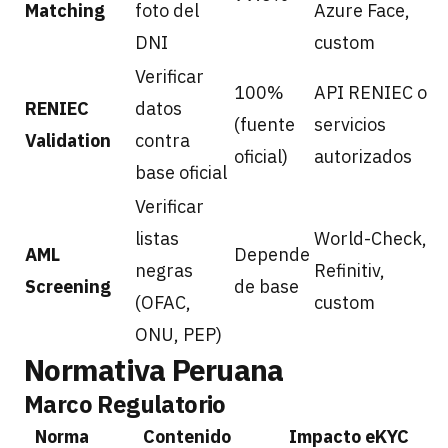
Matching
foto del
Azure Face,
DNI
custom
Verificar
100%
API RENIEC o
RENIEC
datos
(fuente
servicios
Validation
contra
oficial)
autorizados
base oficial
Verificar
listas
World-Check,
AML
Depende
negras
Refinitiv,
Screening
de base
(OFAC,
custom
ONU, PEP)
Normativa Peruana
Marco Regulatorio
Norma
Contenido
Impacto eKYC