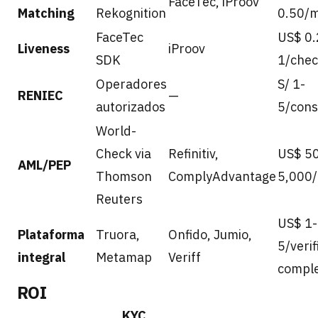
FaceTec, iProov
Matching
Rekognition
0.50/
FaceTec
US$ 0.
Liveness
iProov
SDK
1/che
Operadores
S/ 1-
RENIEC
—
autorizados
5/cons
World-
Check via
Refinitiv,
US$ 5
AML/PEP
Thomson
ComplyAdvantage
5,000
Reuters
US$ 1-
Plataforma
Truora,
Onfido, Jumio,
5/verif
integral
Metamap
Veriff
compl
ROI
KYC