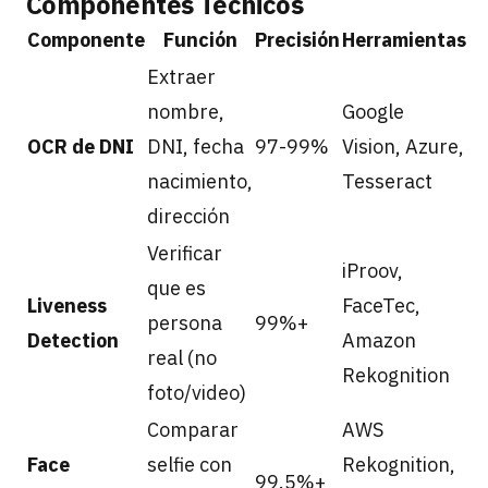
Componentes Técnicos
Componente
Función
Precisión
Herramientas
Extraer
nombre,
Google
OCR de DNI
DNI, fecha
97-99%
Vision, Azure,
nacimiento,
Tesseract
dirección
Verificar
iProov,
que es
Liveness
FaceTec,
persona
99%+
Detection
Amazon
real (no
Rekognition
foto/video)
Comparar
AWS
Face
selfie con
Rekognition,
99.5%+