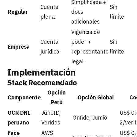
Simplificada +
Cuenta
Sin
Regular
docs
plena
límite
adicionales
Vigencia de
Cuenta
poder +
Sin
Empresa
jurídica
representante
límite
legal
Implementación
Stack Recomendado
Opción
Componente
Opción Global
Co
Perú
OCR DNI
JunoID,
US$ 0.
Onfido, Jumio
peruano
Veridas
2/verif
Face
AWS
US$ 0.