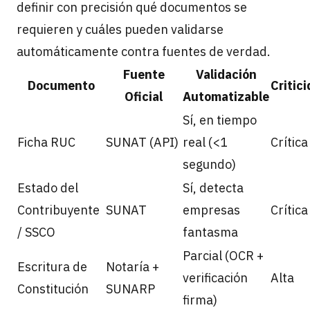
definir con precisión qué documentos se
requieren y cuáles pueden validarse
automáticamente contra fuentes de verdad.
Fuente
Validación
Documento
Critic
Oficial
Automatizable
Sí, en tiempo
Ficha RUC
SUNAT (API)
real (<1
Crítica
segundo)
Estado del
Sí, detecta
Contribuyente
SUNAT
empresas
Crítica
/ SSCO
fantasma
Parcial (OCR +
Escritura de
Notaría +
verificación
Alta
Constitución
SUNARP
firma)