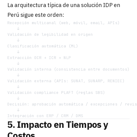
La arquitectura típica de una solución IDP en
Perú sigue este orden:
Recepción multicanal (web, móvil, email, APIs)

    ↓

Validación de legibilidad en origen

    ↓

Clasificación automática (ML)

    ↓

Extracción OCR + ICR + NLP

    ↓

Validación interna (consistencia entre documentos)

    ↓

Validación externa (APIs: SUNAT, SUNARP, RENIEC)

    ↓

Validación compliance PLAFT (reglas SBS)

    ↓

Decisión: aprobación automática / excepciones / revis
    ↓

5. Impacto en Tiempos y
Costos