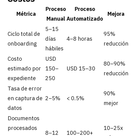
Proceso
Proceso
Métrica
Mejora
Manual
Automatizado
5–15
Ciclo total de
95%
días
4–8 horas
onboarding
reducción
hábiles
Costo
USD
80–90%
estimado por
150–
USD 15–30
reducción
expediente
250
Tasa de error
90%
en captura de
2–5%
< 0.5%
mejor
datos
Documentos
procesados
10–25x
8–12
100–200+