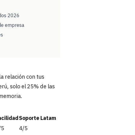
ados 2026
 de empresa
es
a relación con tus
erú, solo el 25% de las
 memoria.
acilidad
Soporte Latam
/5
4/5