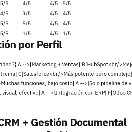
5/5
4/5
4/5
5/5
4/5
3/5
4/5
4/5
5/5
5/5
4/5
4/5
5/5
1/5
4/5
1/5
ón por Perfil
oridad?} A -->|Marketing + Ventas| B[HubSpot<br/>Mej
xtrema| C[Salesforce<br/>Más potente pero complejo] 
uchas funciones, bajo costo] A -->|Solo pipeline de v
 visual, efectivo] A -->|Integración con ERP| F[Odo
 CRM + Gestión Documental