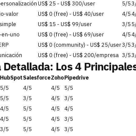
personalización
US$ 25 - US$ 300/user
5/5
3
o-valor
US$ 0 (free) - US$ 40/user
4/5
4
simple
US$ 15 - US$ 99/user
3/5
5
-en-uno
US$ 0 (free) - US$ 69/user
4/5
4
 ERP
US$ 0 (community) - US$ 25/user
3/5
3
nicación
US$ 0 (free) - US$ 200/empresa
3/5
3
Detallada: Los 4 Principale
HubSpot
Salesforce
Zoho
Pipedrive
5/5
4/5
4/5
5/5
5/5
3/5
4/5
3/5
4/5
5/5
4/5
4/5
4/5
5/5
4/5
3/5
3/5
5/5
4/5
3/5