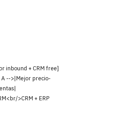
or inbound + CRM free]
A -->|Mejor precio-
entas|
o CRM<br/>CRM + ERP