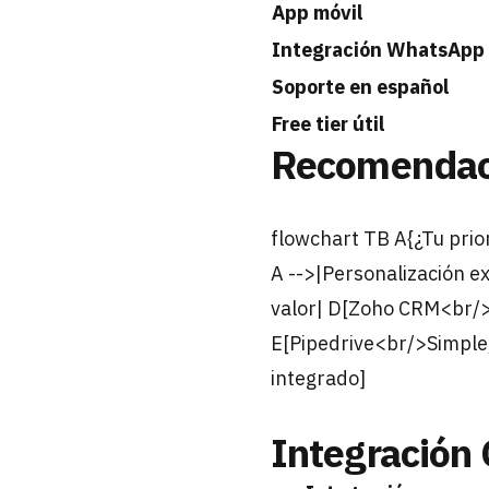
App móvil
Integración WhatsApp
Soporte en español
Free tier útil
Recomendaci
flowchart TB A{¿Tu pri
A -->|Personalización e
valor| D[Zoho CRM<br/>M
E[Pipedrive<br/>Simple,
integrado]
Integración