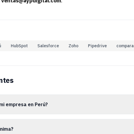
a
ventas@aypdigital.com
.
ú
HubSpot
Salesforce
Zoho
Pipedrive
compara
ntes
 mi empresa en Perú?
ínima?