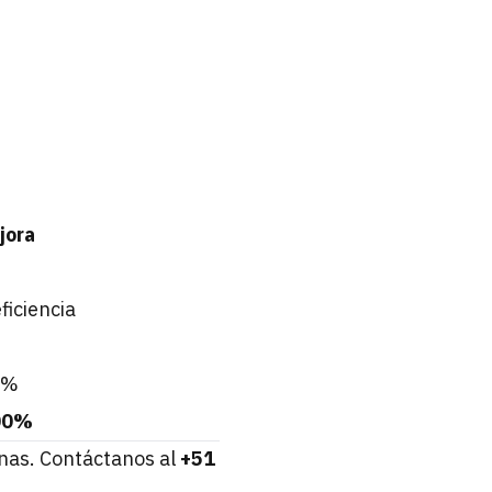
jora
iciencia
0%
00%
nas. Contáctanos al
+51