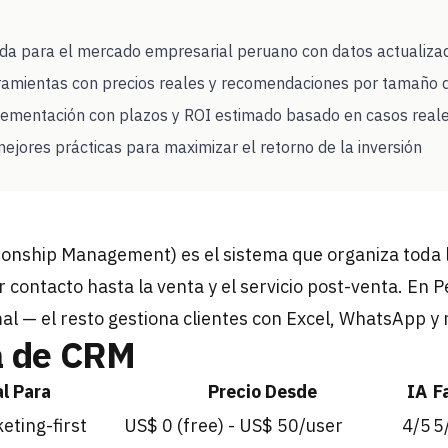
ada para el mercado empresarial peruano con datos actualiz
ramientas con precios reales y recomendaciones por tamaño
lementación con plazos y ROI estimado basado en casos real
ejores prácticas para maximizar el retorno de la inversión
onship Management) es el sistema que organiza toda l
r contacto hasta la venta y el servicio post-venta. En P
l — el resto gestiona clientes con Excel, WhatsApp y
a de CRM
l Para
Precio Desde
IA
F
ting-first
US$ 0 (free) - US$ 50/user
4/5
5