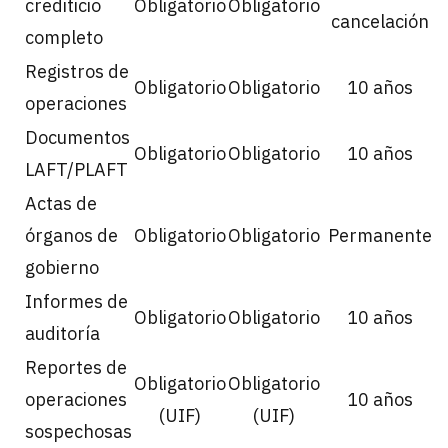
crediticio
Obligatorio
Obligatorio
cancelación
completo
Registros de
Obligatorio
Obligatorio
10 años
operaciones
Documentos
Obligatorio
Obligatorio
10 años
LAFT/PLAFT
Actas de
órganos de
Obligatorio
Obligatorio
Permanente
gobierno
Informes de
Obligatorio
Obligatorio
10 años
auditoría
Reportes de
Obligatorio
Obligatorio
operaciones
10 años
(UIF)
(UIF)
sospechosas