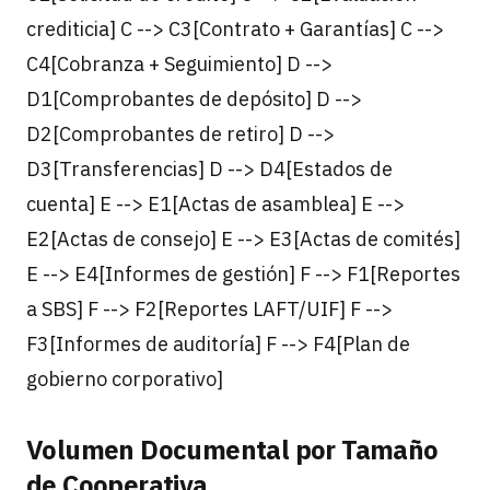
crediticia] C --> C3[Contrato + Garantías] C -->
C4[Cobranza + Seguimiento] D -->
D1[Comprobantes de depósito] D -->
D2[Comprobantes de retiro] D -->
D3[Transferencias] D --> D4[Estados de
cuenta] E --> E1[Actas de asamblea] E -->
E2[Actas de consejo] E --> E3[Actas de comités]
E --> E4[Informes de gestión] F --> F1[Reportes
a SBS] F --> F2[Reportes LAFT/UIF] F -->
F3[Informes de auditoría] F --> F4[Plan de
gobierno corporativo]
Volumen Documental por Tamaño
de Cooperativa