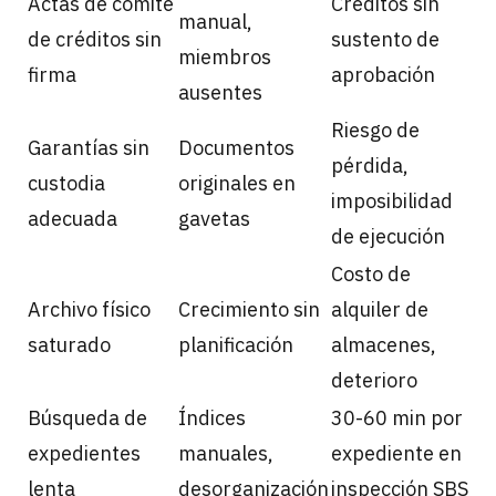
Actas de comité
Créditos sin
manual,
de créditos sin
sustento de
miembros
firma
aprobación
ausentes
Riesgo de
Garantías sin
Documentos
pérdida,
custodia
originales en
imposibilidad
adecuada
gavetas
de ejecución
Costo de
Archivo físico
Crecimiento sin
alquiler de
saturado
planificación
almacenes,
deterioro
Búsqueda de
Índices
30-60 min por
expedientes
manuales,
expediente en
lenta
desorganización
inspección SBS