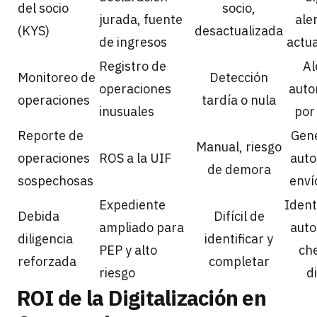
del socio
socio,
jurada, fuente
ale
(KYS)
desactualizada
de ingresos
actua
Registro de
Al
Monitoreo de
Detección
operaciones
auto
operaciones
tardía o nula
inusuales
por
Reporte de
Gen
Manual, riesgo
operaciones
ROS a la UIF
auto
de demora
sospechosas
envío
Expediente
Ident
Debida
Difícil de
ampliado para
auto
diligencia
identificar y
PEP y alto
che
reforzada
completar
riesgo
di
ROI de la Digitalización en