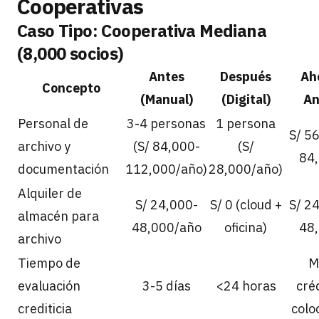
Cooperativas
Caso Tipo: Cooperativa Mediana
(8,000 socios)
Antes
Después
Ah
Concepto
(Manual)
(Digital)
An
Personal de
3-4 personas
1 persona
S/ 5
archivo y
(S/ 84,000-
(S/
84
documentación
112,000/año)
28,000/año)
Alquiler de
S/ 24,000-
S/ 0 (cloud +
S/ 2
almacén para
48,000/año
oficina)
48
archivo
Tiempo de
M
evaluación
3-5 días
<24 horas
cré
crediticia
colo