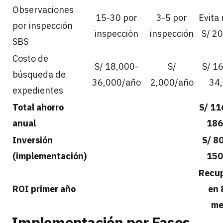
Observaciones
15-30 por
3-5 por
Evita
por inspección
inspección
inspección
S/ 2
SBS
Costo de
S/ 18,000-
S/
S/ 1
búsqueda de
36,000/año
2,000/año
34
expedientes
Total ahorro
S/ 11
anual
186
Inversión
S/ 8
(implementación)
150
Recu
ROI primer año
en 
me
Implementación por Fases