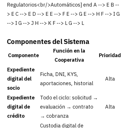
Regulatorios<br/>Automáticos] end A --> E B --
> E C --> E D --> E E --> F E --> G E --> H F --> I G
--> I G --> J H --> K F --> L G --> L
Componentes del Sistema
Función en la
Componente
Prioridad
Cooperativa
Expediente
Ficha, DNI, KYS,
digital del
Alta
aportaciones, historial
socio
Expediente
Todo el ciclo: solicitud →
digital de
evaluación → contrato
Alta
crédito
→ cobranza
Custodia digital de