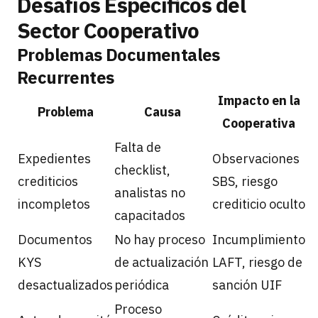
Desafíos Específicos del
Sector Cooperativo
Problemas Documentales
Recurrentes
Impacto en la
Problema
Causa
Cooperativa
Falta de
Expedientes
Observaciones
checklist,
crediticios
SBS, riesgo
analistas no
incompletos
crediticio oculto
capacitados
Documentos
No hay proceso
Incumplimiento
KYS
de actualización
LAFT, riesgo de
desactualizados
periódica
sanción UIF
Proceso