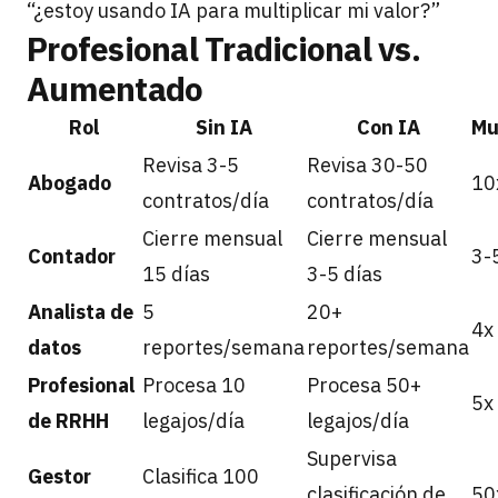
“¿estoy usando IA para multiplicar mi valor?”
Profesional Tradicional vs.
Aumentado
Rol
Sin IA
Con IA
Mu
Revisa 3-5
Revisa 30-50
Abogado
10
contratos/día
contratos/día
Cierre mensual
Cierre mensual
Contador
3-
15 días
3-5 días
Analista de
5
20+
4x
datos
reportes/semana
reportes/semana
Profesional
Procesa 10
Procesa 50+
5x
de RRHH
legajos/día
legajos/día
Supervisa
Gestor
Clasifica 100
clasificación de
50