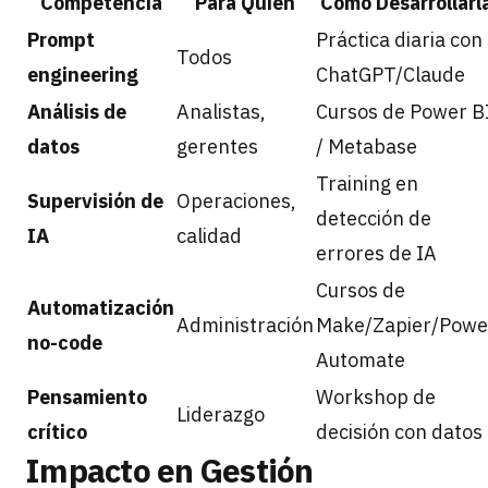
Competencia
Para Quién
Cómo Desarrollarl
Prompt
Práctica diaria con
Todos
engineering
ChatGPT/Claude
Análisis de
Analistas,
Cursos de Power B
datos
gerentes
/ Metabase
Training en
Supervisión de
Operaciones,
detección de
IA
calidad
errores de IA
Cursos de
Automatización
Administración
Make/Zapier/Powe
no-code
Automate
Pensamiento
Workshop de
Liderazgo
crítico
decisión con datos
Impacto en Gestión