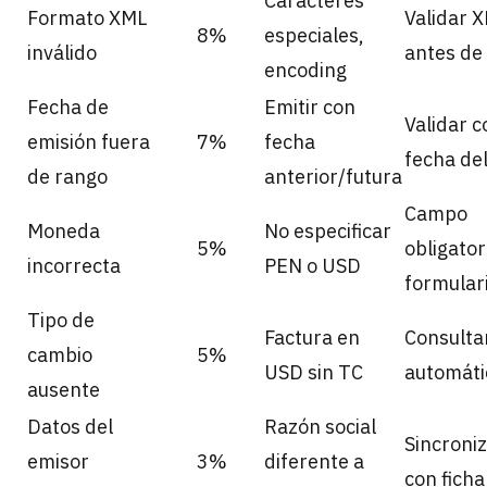
Caracteres
Formato XML
Validar 
8%
especiales,
inválido
antes de
encoding
Fecha de
Emitir con
Validar c
emisión fuera
7%
fecha
fecha de
de rango
anterior/futura
Campo
Moneda
No especificar
5%
obligator
incorrecta
PEN o USD
formular
Tipo de
Factura en
Consulta
cambio
5%
USD sin TC
automát
ausente
Datos del
Razón social
Sincroni
emisor
3%
diferente a
con fich