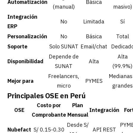
Automatización
Básica
(manual)
masivo)
Integración
No
Limitada
Sí
ERP
Personalización
No
Básica
Total
Soporte
Solo SUNAT
Email/chat
Dedicad
Depende de
Alta
Disponibilidad
Alta
SUNAT
(99.9%)
Freelancers,
Medianas
Mejor para
PYMES
micro
grandes
Principales OSE en Perú
Costo por
Plan
OSE
Integración
For
Comprobante
Mensual
Desde S/
PYMES
Nubefact
S/ 0.15-0.30
API REST