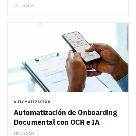
Aduanera
19 Jun 2026
AUTOMATIZACIÓN
Automatización de Onboarding
Documental con OCR e IA
18 Jun 2026