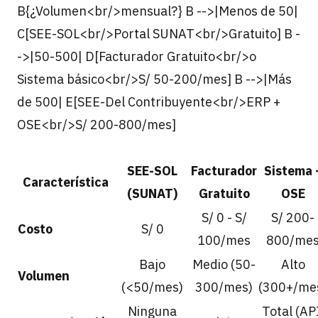
B{¿Volumen<br/>mensual?} B -->|Menos de 50|
C[SEE-SOL<br/>Portal SUNAT<br/>Gratuito] B -
->|50-500| D[Facturador Gratuito<br/>o
Sistema básico<br/>S/ 50-200/mes] B -->|Más
de 500| E[SEE-Del Contribuyente<br/>ERP +
OSE<br/>S/ 200-800/mes]
SEE-SOL
Facturador
Sistema 
Característica
(SUNAT)
Gratuito
OSE
S/ 0 - S/
S/ 200-
Costo
S/ 0
100/mes
800/me
Bajo
Medio (50-
Alto
Volumen
(<50/mes)
300/mes)
(300+/me
Ninguna
Total (AP