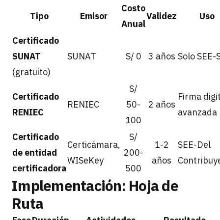
Costo
Tipo
Emisor
Validez
Uso
Anual
Certificado
SUNAT
SUNAT
S/ 0
3 años
Solo SEE-
(gratuito)
S/
Certificado
Firma digi
RENIEC
50-
2 años
RENIEC
avanzada
100
Certificado
S/
Certicámara,
1-2
SEE-Del
de entidad
200-
WISeKey
años
Contribuy
certificadora
500
Implementación: Hoja de
Ruta