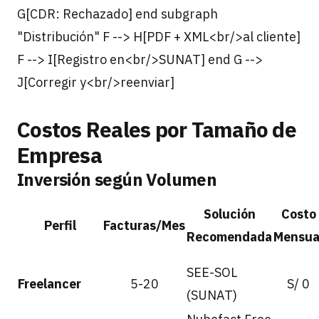
G[CDR: Rechazado] end subgraph
"Distribución" F --> H[PDF + XML<br/>al cliente]
F --> I[Registro en<br/>SUNAT] end G -->
J[Corregir y<br/>reenviar]
Costos Reales por Tamaño de
Empresa
Inversión según Volumen
Solución
Costo
Perfil
Facturas/Mes
Recomendada
Mensua
SEE-SOL
Freelancer
5-20
S/ 0
(SUNAT)