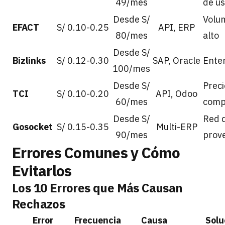
49/mes
de u
Desde S/
Volu
EFACT
S/ 0.10-0.25
API, ERP
80/mes
alto
Desde S/
Bizlinks
S/ 0.12-0.30
SAP, Oracle
Ente
100/mes
Desde S/
Preci
TCI
S/ 0.10-0.20
API, Odoo
60/mes
comp
Desde S/
Red 
Gosocket
S/ 0.15-0.35
Multi-ERP
90/mes
prov
Errores Comunes y Cómo
Evitarlos
Los 10 Errores que Más Causan
Rechazos
Error
Frecuencia
Causa
Solu