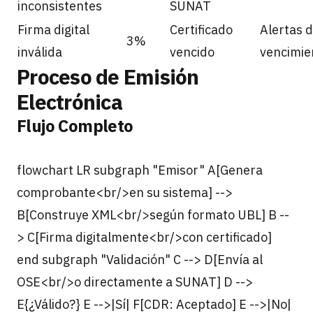
inconsistentes
SUNAT
Firma digital
Certificado
Alertas 
3%
inválida
vencido
vencimie
Proceso de Emisión
Electrónica
Flujo Completo
flowchart LR subgraph "Emisor" A[Genera
comprobante<br/>en su sistema] -->
B[Construye XML<br/>según formato UBL] B --
> C[Firma digitalmente<br/>con certificado]
end subgraph "Validación" C --> D[Envía al
OSE<br/>o directamente a SUNAT] D -->
E{¿Válido?} E -->|Sí| F[CDR: Aceptado] E -->|No|