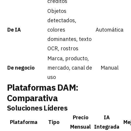
créditos
Objetos
detectados,
De IA
colores
Automática
dominantes, texto
OCR, rostros
Marca, producto,
De negocio
mercado, canal de
Manual
uso
Plataformas DAM:
Comparativa
Soluciones Líderes
Precio
IA
Plataforma
Tipo
Me
Mensual
Integrada