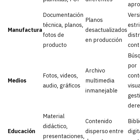
apr
Documentación
Vers
Planos
técnica, planos,
estri
Manufactura
desactualizados
fotos de
dist
en producción
producto
cont
Bús
por
Archivo
Fotos, videos,
cont
Medios
multimedia
audio, gráficos
visua
inmanejable
gest
dere
Material
Contenido
Bibl
didáctico,
Educación
disperso entre
digit
presentaciones,