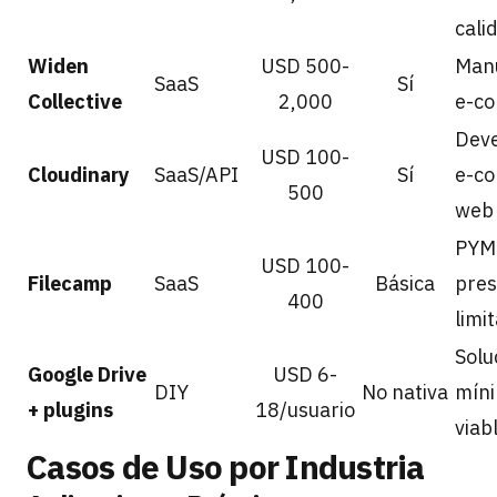
cali
Widen
USD 500-
Manu
SaaS
Sí
Collective
2,000
e-c
Deve
USD 100-
Cloudinary
SaaS/API
Sí
e-c
500
web
PYM
USD 100-
Filecamp
SaaS
Básica
pre
400
limi
Solu
Google Drive
USD 6-
DIY
No nativa
mín
+ plugins
18/usuario
viab
Casos de Uso por Industria