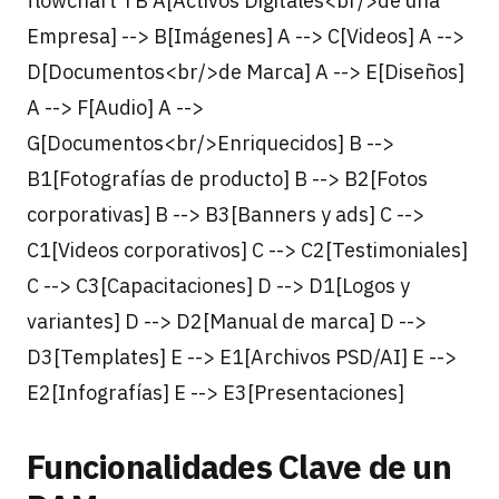
flowchart TB A[Activos Digitales<br/>de una
Empresa] --> B[Imágenes] A --> C[Videos] A -->
D[Documentos<br/>de Marca] A --> E[Diseños]
A --> F[Audio] A -->
G[Documentos<br/>Enriquecidos] B -->
B1[Fotografías de producto] B --> B2[Fotos
corporativas] B --> B3[Banners y ads] C -->
C1[Videos corporativos] C --> C2[Testimoniales]
C --> C3[Capacitaciones] D --> D1[Logos y
variantes] D --> D2[Manual de marca] D -->
D3[Templates] E --> E1[Archivos PSD/AI] E -->
E2[Infografías] E --> E3[Presentaciones]
Funcionalidades Clave de un