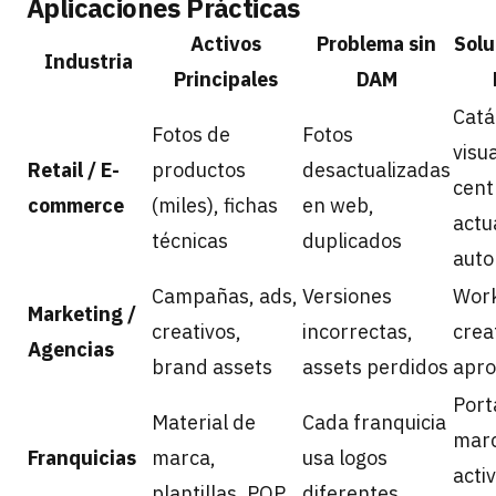
Aplicaciones Prácticas
Activos
Problema sin
Solu
Industria
Principales
DAM
Catá
Fotos de
Fotos
visu
Retail / E-
productos
desactualizadas
cent
commerce
(miles), fichas
en web,
actu
técnicas
duplicados
auto
Campañas, ads,
Versiones
Wor
Marketing /
creativos,
incorrectas,
crea
Agencias
brand assets
assets perdidos
apro
Port
Material de
Cada franquicia
marc
Franquicias
marca,
usa logos
acti
plantillas, POP
diferentes