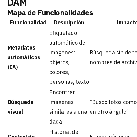
DAM
Mapa de Funcionalidades
Funcionalidad
Descripción
Impact
Etiquetado
automático de
Metadatos
imágenes:
Búsqueda sin dep
automáticos
objetos,
nombres de archi
(IA)
colores,
personas, texto
Encontrar
Búsqueda
imágenes
“Busco fotos como
visual
similares a una
en otro ángulo”
dada
Historial de
Control de
Nunca más usar