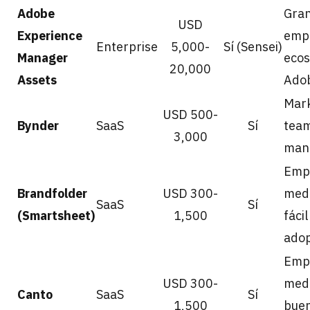
Adobe
Gra
USD
Experience
emp
Enterprise
5,000-
Sí (Sensei)
Manager
ecos
20,000
Assets
Ado
Mark
USD 500-
Bynder
SaaS
Sí
team
3,000
man
Emp
Brandfolder
USD 300-
med
SaaS
Sí
(Smartsheet)
1,500
fácil
adop
Emp
USD 300-
med
Canto
SaaS
Sí
1,500
buen