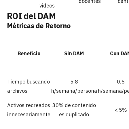
docentes
cent
videos
ROI del DAM
Métricas de Retorno
Beneficio
Sin DAM
Con DA
Tiempo buscando
5.8
0.5
archivos
h/semana/persona
h/semana/p
Activos recreados
30% de contenido
< 5%
innecesariamente
es duplicado