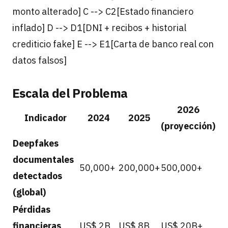
monto alterado] C --> C2[Estado financiero
inflado] D --> D1[DNI + recibos + historial
crediticio fake] E --> E1[Carta de banco real con
datos falsos]
Escala del Problema
2026
Indicador
2024
2025
(proyección)
Deepfakes
documentales
50,000+
200,000+
500,000+
detectados
(global)
Pérdidas
financieras
US$ 2B
US$ 8B
US$ 20B+