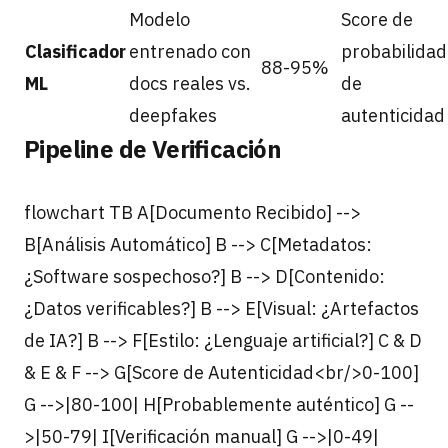
Modelo
Score de
Clasificador
entrenado con
probabilidad
88-95%
ML
docs reales vs.
de
deepfakes
autenticidad
Pipeline de Verificación
flowchart TB A[Documento Recibido] -->
B[Análisis Automático] B --> C[Metadatos:
¿Software sospechoso?] B --> D[Contenido:
¿Datos verificables?] B --> E[Visual: ¿Artefactos
de IA?] B --> F[Estilo: ¿Lenguaje artificial?] C & D
& E & F --> G[Score de Autenticidad<br/>0-100]
G -->|80-100| H[Probablemente auténtico] G --
>|50-79| I[Verificación manual] G -->|0-49|