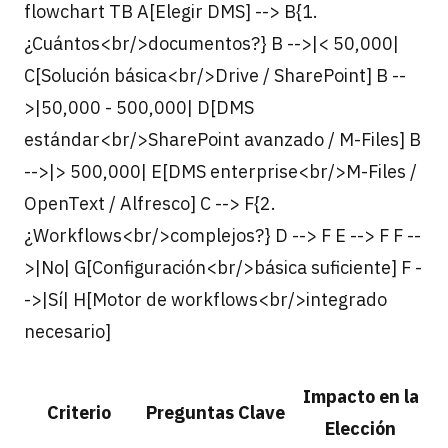
flowchart TB A[Elegir DMS] --> B{1.
¿Cuántos<br/>documentos?} B -->|< 50,000|
C[Solución básica<br/>Drive / SharePoint] B --
>|50,000 - 500,000| D[DMS
estándar<br/>SharePoint avanzado / M-Files] B
-->|> 500,000| E[DMS enterprise<br/>M-Files /
OpenText / Alfresco] C --> F{2.
¿Workflows<br/>complejos?} D --> F E --> F F --
>|No| G[Configuración<br/>básica suficiente] F -
->|Sí| H[Motor de workflows<br/>integrado
necesario]
Impacto en la
Criterio
Preguntas Clave
Elección