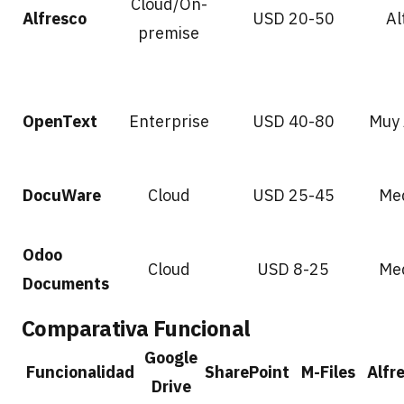
Cloud/On-
Alfresco
USD 20-50
Al
premise
OpenText
Enterprise
USD 40-80
Muy 
DocuWare
Cloud
USD 25-45
Me
Odoo
Cloud
USD 8-25
Me
Documents
Comparativa Funcional
Google
Funcionalidad
SharePoint
M-Files
Alfr
Drive