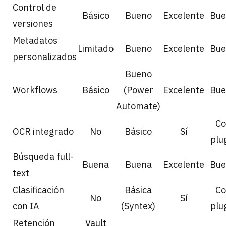
Control de
Básico
Bueno
Excelente
Bue
versiones
Metadatos
Limitado
Bueno
Excelente
Bue
personalizados
Bueno
Workflows
Básico
(Power
Excelente
Bue
Automate)
Co
OCR integrado
No
Básico
Sí
plu
Búsqueda full-
Buena
Buena
Excelente
Bue
text
Clasificación
Básica
Co
No
Sí
con IA
(Syntex)
plu
Retención
Vault