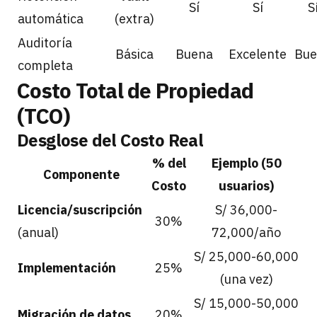
Sí
Sí
S
automática
(extra)
Auditoría
Básica
Buena
Excelente
Bue
completa
Costo Total de Propiedad
(TCO)
Desglose del Costo Real
% del
Ejemplo (50
Componente
Costo
usuarios)
Licencia/suscripción
S/ 36,000-
30%
(anual)
72,000/año
S/ 25,000-60,000
Implementación
25%
(una vez)
S/ 15,000-50,000
Migración de datos
20%