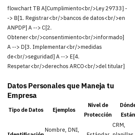
flowchart TB A[Cumplimiento<br/>Ley 29733] -
-> B[1. Registrar<br/>bancos de datos<br/>en
ANPDP] A --> C[2.
Obtener<br/>consentimiento<br/>informado]
A --> D[3. Implementar<br/>medidas
de<br/>seguridad] A --> E[4.
Respetar<br/>derechos ARCO<br/>del titular]
Datos Personales que Maneja tu
Empresa
Nivel de
Dónd
Tipo de Datos
Ejemplos
Protección
Está
CRM,
Nombre, DNI,
Identificación
Estándar
planillas,