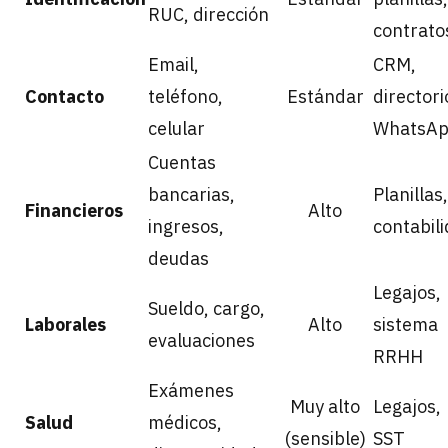
RUC, dirección
contrato
Email,
CRM,
Contacto
teléfono,
Estándar
directori
celular
WhatsA
Cuentas
bancarias,
Planillas,
Financieros
Alto
ingresos,
contabil
deudas
Legajos,
Sueldo, cargo,
Laborales
Alto
sistema
evaluaciones
RRHH
Exámenes
Muy alto
Legajos,
Salud
médicos,
(sensible)
SST