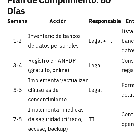
Días
Semana
Acción
Responsable
Ent
Lista
Inventario de bancos
1-2
Legal + TI
banc
de datos personales
dato
Registro en ANPDP
Cons
3-4
Legal
(gratuito, online)
regis
Implementar/actualizar
Form
5-6
cláusulas de
Legal
actu
consentimiento
Implementar medidas
Cont
7-8
de seguridad (cifrado,
TI
oper
acceso, backup)