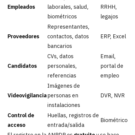
Empleados
laborales, salud,
RRHH,
biométricos
legajos
Representantes,
Proveedores
contactos, datos
ERP, Excel
bancarios
CVs, datos
Email,
Candidatos
personales,
portal de
referencias
empleo
Imágenes de
Videovigilancia
personas en
DVR, NVR
instalaciones
Control de
Huellas, registros de
Biométrico
acceso
entrada/salida
El registro en la ANPDP es
gratuito
y se hace