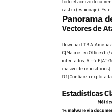
todo el acervo document
rastro (espionaje). Este
Panorama d
Vectores de A
flowchart TB A[Amenaza
C[Macros en Office<br/
infectados] A --> E[AI
masivo de repositorios]
D1[Confianza explotada] 
Estadísticas C
Métric
% malware via docume