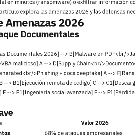
al en minutos (ransomware) o exfiltrar información con
 artículo explora las amenazas 2026 y las defensas ne
e Amenazas 2026
taque Documentales
s Documentales 2026] --> B[Malware en PDF<br/>JavaS
>VBA malicioso] A --> D[Supply Chain<br/>Documento
-Generated<br/>Phishing + docs deepfake] A --> F[Ra
 B --> B1[Ejecución remota de código] C --> C1[Descarg
E --> E1[Ingeniería social avanzada] F --> F1[Pérdida 
lave
a
Valor 2026
ntos
68% de ataques empresariales