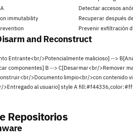
BA
Detectar accesos an
on immutability
Recuperar después d
Prevention
Prevenir exfiltración
Disarm and Reconstruct
to Entrante<br/>Potencialmente malicioso] --> B[Anál
icar componentes] B --> C[Desarmar<br/>Remover ma
construir<br/>Documento limpio<br/>con contenido vis
Entregado al usuario] style A fill:#f44336,color:#fff
e Repositorios
mware