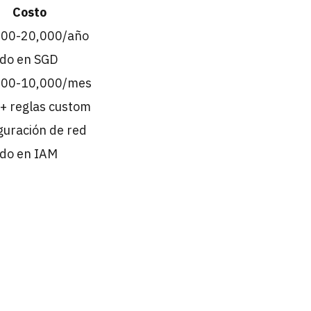
Costo
000-20,000/año
ido en SGD
,000-10,000/mes
+ reglas custom
guración de red
ido en IAM