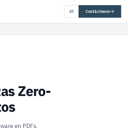
Contáctenos
as Zero-
tos
lware en PDFs,