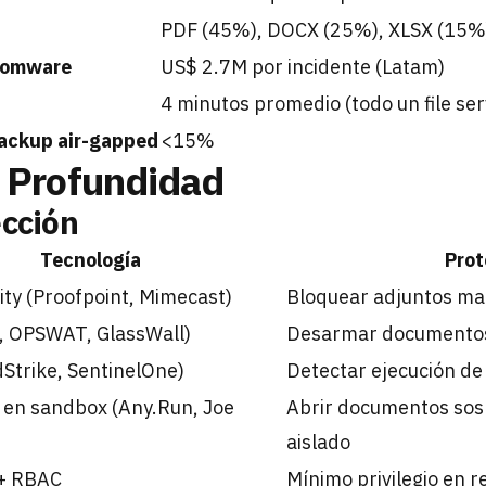
PDF (45%), DOCX (25%), XLSX (15%
somware
US$ 2.7M por incidente (Latam)
4 minutos promedio (todo un file ser
ackup air-gapped
<15%
 Profundidad
ección
Tecnología
Prot
ity (Proofpoint, Mimecast)
Bloquear adjuntos mal
o, OPSWAT, GlassWall)
Desarmar documentos,
Strike, SentinelOne)
Detectar ejecución de
 en sandbox (Any.Run, Joe
Abrir documentos sos
aislado
 + RBAC
Mínimo privilegio en r