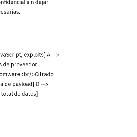
fidencial sin dejar
cesarias.
cript, exploits] A -->
s de proveedor
nsomware<br/>Cifrado
a de payload] D -->
total de datos]