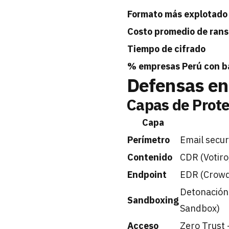
Formato más explotado
Costo promedio de ran
Tiempo de cifrado
% empresas Perú con b
Defensas en
Capas de Prot
Capa
Perímetro
Email secur
Contenido
CDR (Votir
Endpoint
EDR (Crowd
Detonación
Sandboxing
Sandbox)
Acceso
Zero Trust