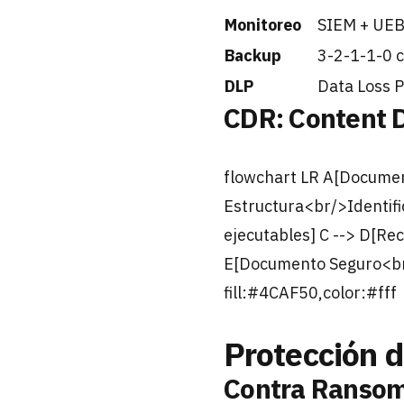
Monitoreo
SIEM + UE
Backup
3-2-1-1-0 c
DLP
Data Loss 
CDR: Content 
flowchart LR A[Documen
Estructura<br/>Identif
ejecutables] C --> D[Re
E[Documento Seguro<br/>
fill:#4CAF50,color:#fff
Protección d
Contra Ranso