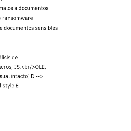
ómalos a documentos
e ransomware
 de documentos sensibles
isis de
cros, JS,<br/>OLE,
ual intacto] D -->
 style E