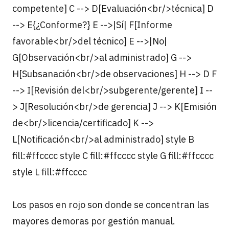
competente] C --> D[Evaluación<br/>técnica] D
--> E{¿Conforme?} E -->|Sí| F[Informe
favorable<br/>del técnico] E -->|No|
G[Observación<br/>al administrado] G -->
H[Subsanación<br/>de observaciones] H --> D F
--> I[Revisión del<br/>subgerente/gerente] I --
> J[Resolución<br/>de gerencia] J --> K[Emisión
de<br/>licencia/certificado] K -->
L[Notificación<br/>al administrado] style B
fill:#ffcccc style C fill:#ffcccc style G fill:#ffcccc
style L fill:#ffcccc
Los pasos en rojo son donde se concentran las
mayores demoras por gestión manual.