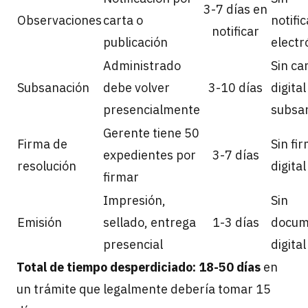
3-7 días en
Observaciones
carta o
notifi
notificar
publicación
electr
Administrado
Sin ca
Subsanación
debe volver
3-10 días
digital
presencialmente
subsa
Gerente tiene 50
Firma de
Sin fi
expedientes por
3-7 días
resolución
digital
firmar
Impresión,
Sin
Emisión
sellado, entrega
1-3 días
docum
presencial
digital
Total de tiempo desperdiciado: 18-50 días
en
un trámite que legalmente debería tomar 15