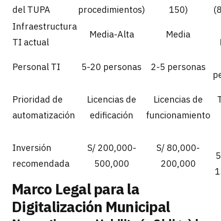
del TUPA
procedimientos)
150)
(
Infraestructura
Media-Alta
Media
TI actual
Personal TI
5-20 personas
2-5 personas
p
Prioridad de
Licencias de
Licencias de
automatización
edificación
funcionamiento
Inversión
S/ 200,000-
S/ 80,000-
5
recomendada
500,000
200,000
1
Marco Legal para la
Digitalización Municipal