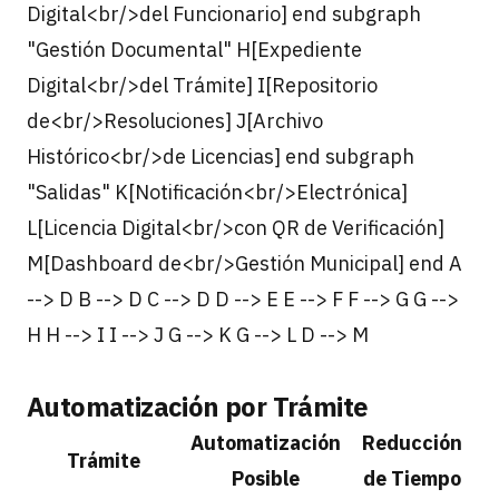
Digital<br/>del Funcionario] end subgraph
"Gestión Documental" H[Expediente
Digital<br/>del Trámite] I[Repositorio
de<br/>Resoluciones] J[Archivo
Histórico<br/>de Licencias] end subgraph
"Salidas" K[Notificación<br/>Electrónica]
L[Licencia Digital<br/>con QR de Verificación]
M[Dashboard de<br/>Gestión Municipal] end A
--> D B --> D C --> D D --> E E --> F F --> G G -->
H H --> I I --> J G --> K G --> L D --> M
Automatización por Trámite
Automatización
Reducción
Trámite
Posible
de Tiempo