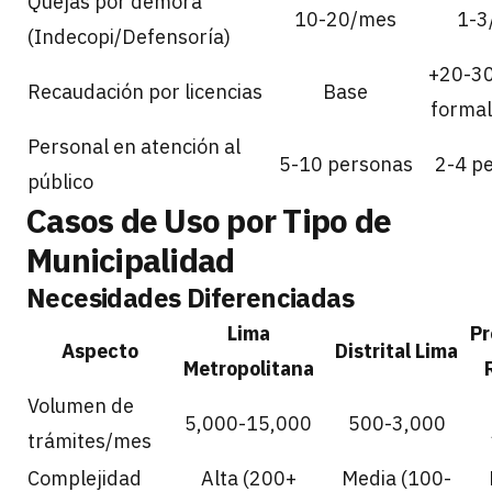
Quejas por demora
10-20/mes
1-3
(Indecopi/Defensoría)
+20-3
Recaudación por licencias
Base
formal
Personal en atención al
5-10 personas
2-4 p
público
Casos de Uso por Tipo de
Municipalidad
Necesidades Diferenciadas
Lima
Pr
Aspecto
Distrital Lima
Metropolitana
Volumen de
5,000-15,000
500-3,000
trámites/mes
Complejidad
Alta (200+
Media (100-