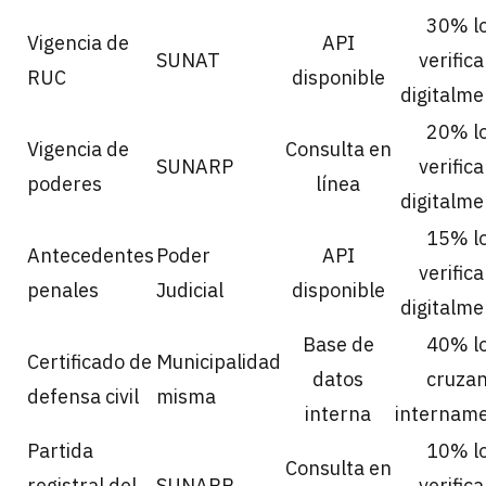
30% l
Vigencia de
API
SUNAT
verific
RUC
disponible
digitalme
20% l
Vigencia de
Consulta en
SUNARP
verific
poderes
línea
digitalme
15% l
Antecedentes
Poder
API
verific
penales
Judicial
disponible
digitalme
Base de
40% l
Certificado de
Municipalidad
datos
cruza
defensa civil
misma
interna
internam
Partida
10% l
Consulta en
registral del
SUNARP
verific