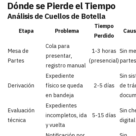
Dónde se Pierde el Tiempo
Análisis de Cuellos de Botella
Tiempo
Etapa
Problema
Caus
Perdido
Cola para
Mesa de
1-3 horas
Sin me
presentar,
Partes
(presencial)
partes
registro manual
Expediente
Sin si
Derivación
físico se queda
2-5 días
de trá
en bandeja
docum
Expedientes
Evaluación
Sin ch
incompletos, ida
5-15 días
técnica
digital
y vuelta
Notificación por
Sin