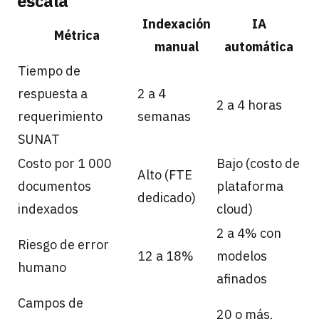
escala
Indexación
IA
Métrica
manual
automática
Tiempo de
respuesta a
2 a 4
2 a 4 horas
requerimiento
semanas
SUNAT
Costo por 1 000
Bajo (costo de
Alto (FTE
documentos
plataforma
dedicado)
indexados
cloud)
2 a 4% con
Riesgo de error
12 a 18%
modelos
humano
afinados
Campos de
20 o más,