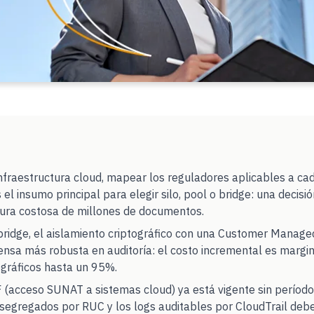
nfraestructura cloud, mapear los reguladores aplicables a cad
l insumo principal para elegir silo, pool o bridge: una decis
ctura costosa de millones de documentos.
bridge, el aislamiento criptográfico con una Customer Manag
fensa más robusta en auditoría: el costo incremental es margi
ográficos hasta un 95%.
(acceso SUNAT a sistemas cloud) ya está vigente sin período d
 segregados por RUC y los logs auditables por CloudTrail deb