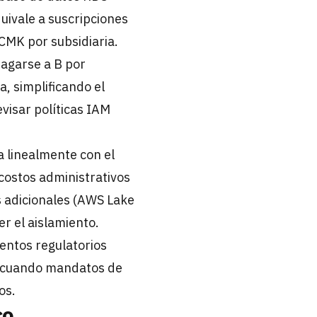
quivale a suscripciones
CMK por subsidiaria.
pagarse a B por
a, simplificando el
evisar políticas IAM
a linealmente con el
costos administrativos
s adicionales (AWS Lake
r el aislamiento.
entos regulatorios
 o cuando mandatos de
os.
co