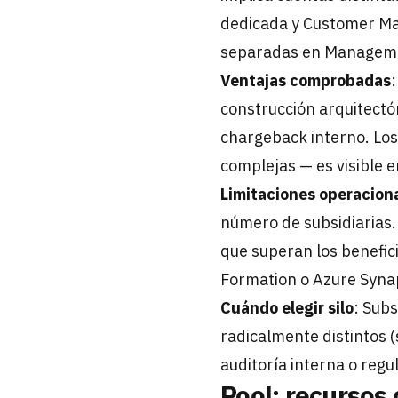
dedicada y Customer M
separadas en Managemen
Ventajas comprobadas
construcción arquitectón
chargeback interno. Los 
complejas — es visible e
Limitaciones operacion
número de subsidiarias
que superan los benefic
Formation o Azure Synap
Cuándo elegir silo
: Sub
radicalmente distintos (
auditoría interna o regu
Pool: recursos