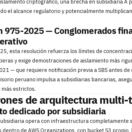
islamiento criptográfico, una brecha en subsidiaria A
ndo el alcance regulatorio y potencialmente multiplica
n 975-2025 — Conglomerados fina
erativo
25, esta resolución refuerza los límites de concentrac
ncieras y exige demostraciones de aislamiento más rig
021 — que requiere notificación previa a SBS antes de 
isorio peruano impulsa a subsidiarias bancarias, aseg
 más estrictos.
rones de arquitectura multi-
to dedicado por subsidiaria
 subsidiaria opera con infraestructura completamente
as dentro de AWS Organizations, con bucket S3 propio,