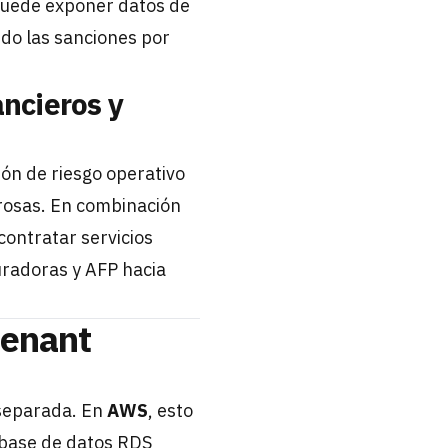
 puede exponer datos de
ndo las sanciones por
ncieros y
ión de riesgo operativo
urosas. En combinación
contratar servicios
uradoras y AFP hacia
tenant
 separada. En
AWS
, esto
 base de datos RDS