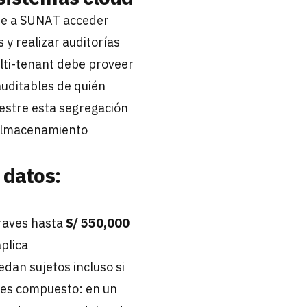
ite a SUNAT acceder
 y realizar auditorías
ulti-tenant debe proveer
auditables de quién
estre esta segregación
 almacenamiento
 datos:
graves hasta
S/ 550,000
plica
dan sujetos incluso si
o es compuesto: en un