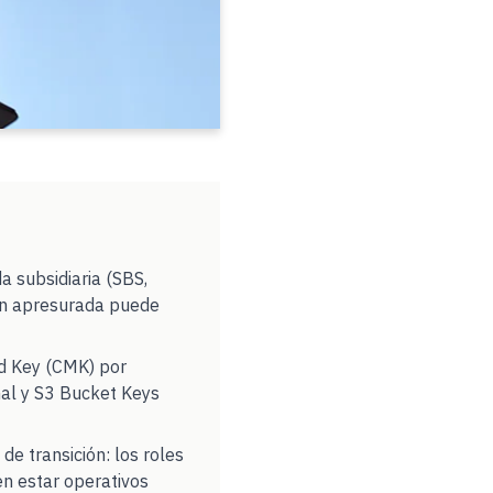
a subsidiaria (SBS,
ión apresurada puede
ed Key (CMK) por
nal y S3 Bucket Keys
e transición: los roles
en estar operativos