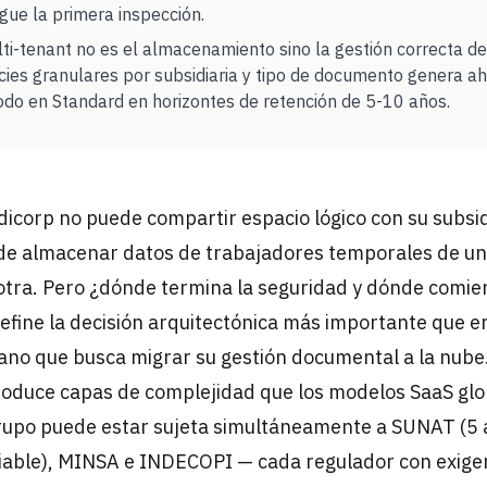
gue la primera inspección.
lti-tenant no es el almacenamiento sino la gestión correcta de 
licies granulares por subsidiaria y tipo de documento genera 
odo en Standard en horizontes de retención de 5-10 años.
icorp no puede compartir espacio lógico con su subsid
ede almacenar datos de trabajadores temporales de u
otra. Pero ¿dónde termina la seguridad y dónde comien
efine la decisión arquitectónica más importante que e
no que busca migrar su gestión documental a la nube
roduce capas de complejidad que los modelos SaaS gl
rupo puede estar sujeta simultáneamente a SUNAT (5 a
iable), MINSA e INDECOPI — cada regulador con exigen