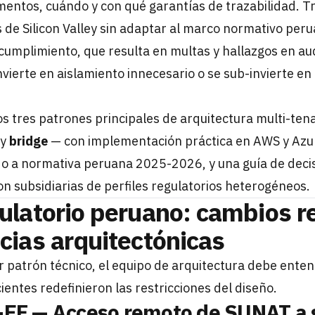
entos, cuándo y con qué garantías de trazabilidad. T
 de Silicon Valley sin adaptar al marco normativo per
de cumplimiento, que resulta en multas y hallazgos en audi
vierte en aislamiento innecesario o se sub-invierte en
os tres patrones principales de arquitectura multi-ten
y
bridge
— con implementación práctica en AWS y Azure
o a normativa peruana 2025-2026, y una guía de deci
n subsidiarias de perfiles regulatorios heterogéneos.
ulatorio peruano: cambios r
cias arquitectónicas
r patrón técnico, el equipo de arquitectura debe enten
ientes redefinieron las restricciones del diseño.
-EF — Acceso remoto de SUNAT a 