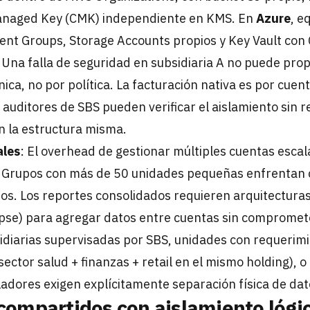
anaged Key (CMK) independiente en KMS. En
Azure
, e
t Groups, Storage Accounts propios y Key Vault con 
: Una falla de seguridad en subsidiaria A no puede pro
ica, no por política. La facturación nativa es por cuent
auditores de SBS pueden verificar el aislamiento sin r
n la estructura misma.
ales
: El overhead de gestionar múltiples cuentas escal
. Grupos con más de 50 unidades pequeñas enfrentan 
ios. Los reportes consolidados requieren arquitectura
se) para agregar datos entre cuentas sin compromete
sidiarias supervisadas por SBS, unidades con requerimi
sector salud + finanzas + retail en el mismo holding),
ladores exigen explícitamente separación física de dat
 compartidos con aislamiento lógi