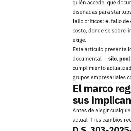
quién accede, qué docum
diseñadas para startups
fallo críticos: el fallo 
costo, donde se sobre-in
exige.
Este artículo presenta l
documental —
silo
,
pool
cumplimiento actualizad
grupos empresariales co
El marco reg
sus implican
Antes de elegir cualquie
actual. Tres cambios rec
D.S. 303-2025